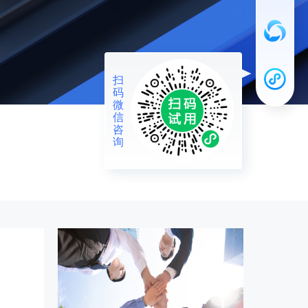
扫
码
微
信
咨
询