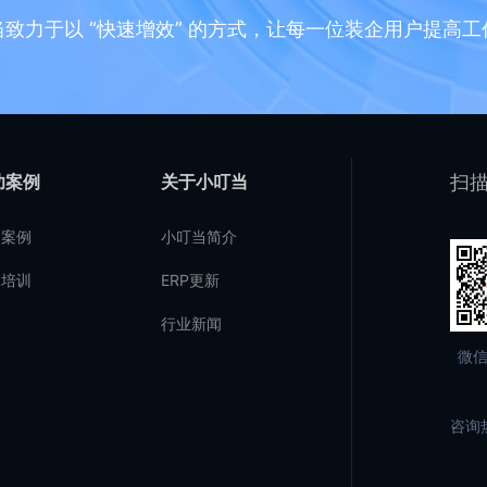
当致力于以 “快速增效” 的方式，让每一位装企用户提高工
功案例
关于小叮当
扫描
户案例
小叮当简介
场培训
ERP更新
行业新闻
微
咨询