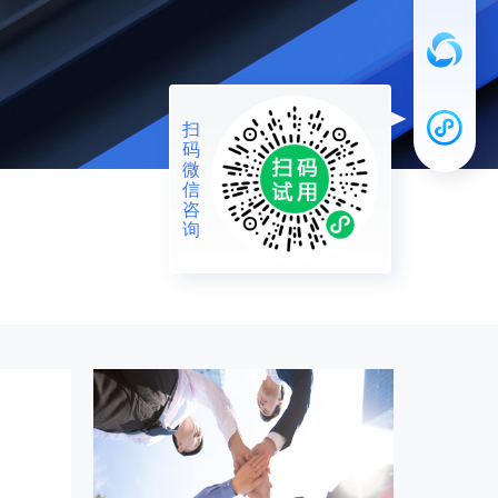
扫
码
微
信
咨
询