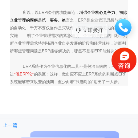
所以，以
ERP
软件的功能而论：
增强企业核心竞争力、祛除
企业管理的顽疾是第一要务。
换
言之，
ERP
是企业管理思想与模式
的自动化，千万不要仅当作是买软件，应该当作管理模式的咨询与
立即拨打
实施—
—明了企业管理需求的紧急程度、企业管理改善的目标。判
断企业管理需求特别强调企业自身发展的阶段和经营规模，进而判
断哪些管理问题是
ERP
能够解决的，哪些不是靠
ERP
能解决的。
ERP
系统作为企业信息化的工具不是包治百病的，不要掉
进
“
唯
ERP
论”
的误区！这样，做出应不应上
ERP
系统的判断或
ERP
系统能够带来改变的预期，至少向着“只选对的”迈出了一大步。
上一篇