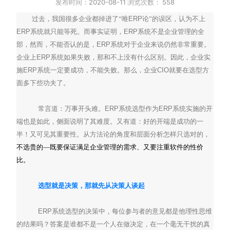
发布时间：2020-08-11 浏览次数：
558
过去，我国很多企业都掉进了“唯
ERP
论”的误区，认为不上
ERP
系统就只能等死。而事实证明，
ERP
系统不是企业管理的全
部，然而，不能否认的是，
ERP
系统
对于企业来说仍然非常重要。
企业上
ERP
系统如果失败，那和不上没有什么区别。因此，企业实
施
ERP
系统一定要成功，不能失败。那么，企业
CIO
就要在选型方
面多下些功夫了。
常言道：万事开头难。
ERP
系统
选型作为
ERP
系统
实施的开
端也是如此，侧面说明了其难度。又有道：好的开端是成功的一
半！又可见其重要性。从方法论的角度和层面分析怎样只选对的，
不选贵的—既要保证满足企业管理的需求、又要注重软件的性价
比。
选型就是决策，那就先从决策人谈起
ERP
系统
选型的决策中，每位参与者的意见都是他理性思维
的结果吗？答案是谁都不是一个人在做决定，在一个毫无干扰的真