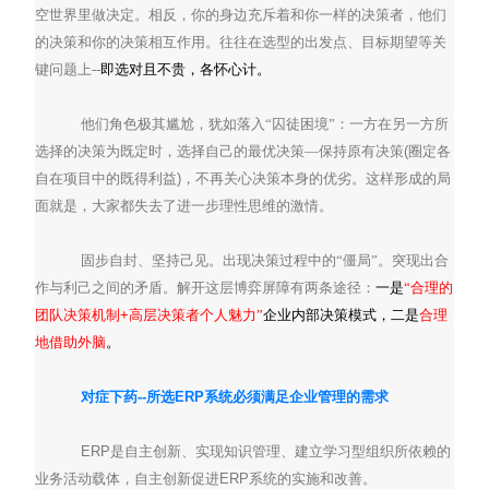
空世界里做决定。相反，你的身边充斥着和你一样的决策者，他们
的决策和你的决策相互作用。往往在选型的出发点、目标期望等关
键问题上
--
即选对且不贵，各怀心计。
他们角色极其尴尬，犹如落入“囚徒困境”：一方在另一方所
选择的决策为既定时，选择自己的最优决策—保持原有决策
(
圈定各
自在项目中的既得利益
)
，不再关心决策本身的优劣。这样形成的局
面就是，大家都失去了进一步理性思维的激情。
固步自封、坚持己见。出现决策过程中的“僵局”。突现出合
作与利己之间的矛盾。解开这层博弈屏障有两条途径：
一是
“合理的
团队决策机制
+
高层决策者个人魅力”
企业内部决策模式，
二是
合理
地借助外脑
。
对症下药
--
所选
ERP
系统必须满足企业管理的需求
ERP
是自主创新、实现知识管理、建立学习型组织所依赖的
业务活动载体，自主创新促进
ERP
系统的实施和改善。