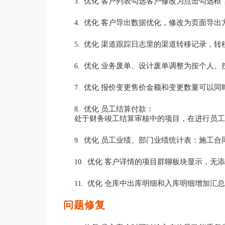
优化 客户列表勾选客户修改为点击勾选框
3.
优化 客户导出数据优化，修改为页面导出
4.
优化 
渠道跟踪日志里的渠道转移记录，转
5.
优化 
业务废单、设计废单调整为按个人、
6.
优化 
报价变更售价金额和变更数量可以同
7.
优化 员工结算付款：
8.
处于财务竣工结算审核中的项目，在进行员
优化 
员工业绩、部门业绩统计表：施工合
9.
优化 
客户详情的项目群聊板块显示，无
10.
优化 仓库中出库明细和入库明细增加汇
11.
问题修复