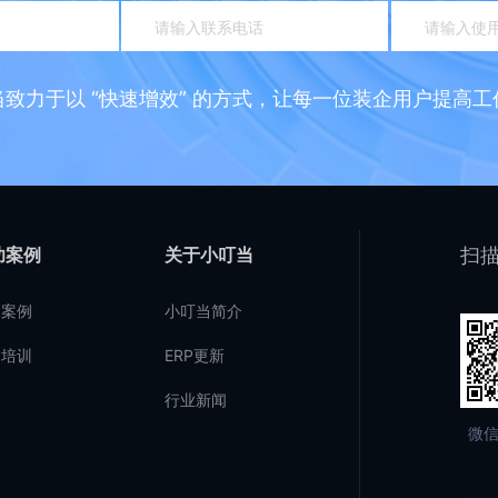
当致力于以 “快速增效” 的方式，让每一位装企用户提高工
功案例
关于小叮当
扫描
户案例
小叮当简介
场培训
ERP更新
行业新闻
微