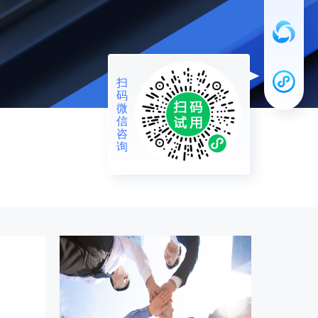
扫
码
微
信
咨
询